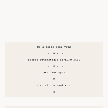
On a testé pour vous
···· ❀ ····
Presse automatique HTVRONT A100
···· ❀ ····
Oreiller Nyte
···· ❀ ····
Miro Miro & Kumi Kumi
···· ❀ ····