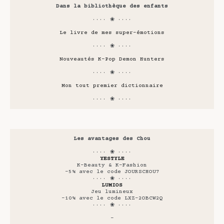
Dans la bibliothèque des enfants
···· ❀ ····
Le livre de mes super-émotions
···· ❀ ····
Nouveautés K-Pop Demon Hunters
···· ❀ ····
Mon tout premier dictionnaire
···· ❀ ····
Les avantages des Chou
···· ❀ ····
YESTYLE
K-Beauty & K-Fashion
-5% avec le code JOURSCHOU7
···· ❀ ····
LUMIOS
Jeu lumineux
-10% avec le code LXZ-2OBCW2Q
···· ❀ ····
-