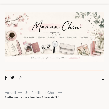
Aller
au
contenu
Maman Chou
Créer, partager, explorer.
Accueil
Une famille de Chou
Cette semaine chez les Chou #487