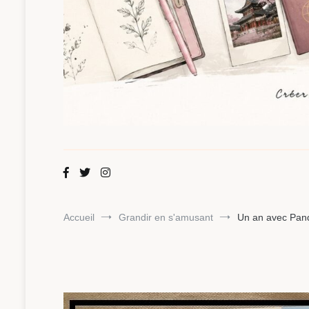
Maman Chou
Créer, partager, explorer.
Accueil
Grandir en s'amusant
Un an avec Pand