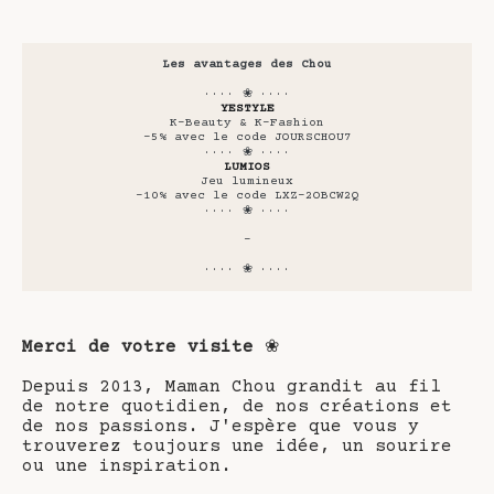
Les avantages des Chou
···· ❀ ····
YESTYLE
K-Beauty & K-Fashion
-5% avec le code JOURSCHOU7
···· ❀ ····
LUMIOS
Jeu lumineux
-10% avec le code LXZ-2OBCW2Q
···· ❀ ····
-
···· ❀ ····
Merci de votre visite
❀
Depuis 2013, Maman Chou grandit au fil
de notre quotidien, de nos créations et
de nos passions. J'espère que vous y
trouverez toujours une idée, un sourire
ou une inspiration.