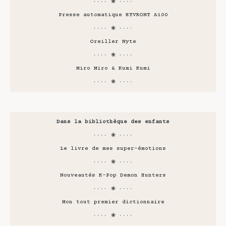
···· ❀ ····
Presse automatique HTVRONT A100
···· ❀ ····
Oreiller Nyte
···· ❀ ····
Miro Miro & Kumi Kumi
···· ❀ ····
Dans la bibliothèque des enfants
···· ❀ ····
Le livre de mes super-émotions
···· ❀ ····
Nouveautés K-Pop Demon Hunters
···· ❀ ····
Mon tout premier dictionnaire
···· ❀ ····