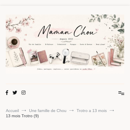
Aller
au
contenu
Maman Chou
Créer, partager, explorer.
Accueil
Une famille de Chou
Trotro a 13 mois
13 mois Trotro (9)