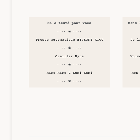
On a testé pour vous
Dans 
···· ❀ ····
Presse automatique HTVRONT A100
Le l
···· ❀ ····
Oreiller Nyte
Nouv
···· ❀ ····
Miro Miro & Kumi Kumi
Mon
···· ❀ ····