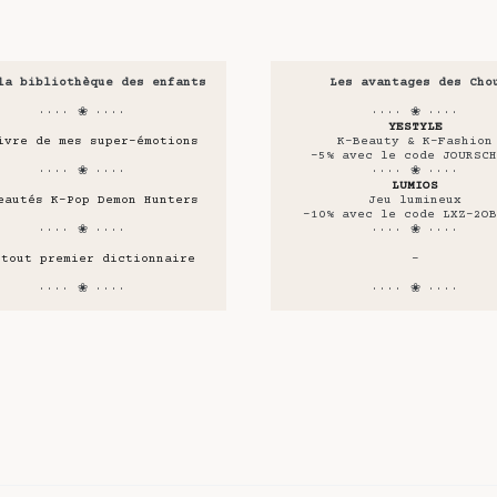
la bibliothèque des enfants
Les avantages des Cho
···· ❀ ····
···· ❀ ····
YESTYLE
ivre de mes super-émotions
K-Beauty & K-Fashion
-5% avec le code JOURSCH
···· ❀ ····
···· ❀ ····
LUMIOS
eautés K-Pop Demon Hunters
Jeu lumineux
-10% avec le code LXZ-2OB
···· ❀ ····
···· ❀ ····
 tout premier dictionnaire
-
···· ❀ ····
···· ❀ ····