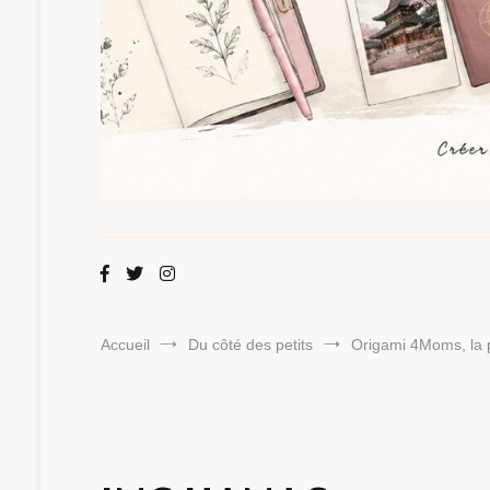
Maman Chou
Créer, partager, explorer.
Accueil
Du côté des petits
Origami 4Moms, la 