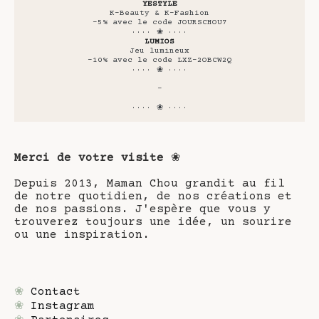
YESTYLE
K-Beauty & K-Fashion
-5% avec le code JOURSCHOU7
···· ❀ ····
LUMIOS
Jeu lumineux
-10% avec le code LXZ-2OBCW2Q
···· ❀ ····
-
···· ❀ ····
Merci de votre visite
❀
Depuis 2013, Maman Chou grandit au fil
de notre quotidien, de nos créations et
de nos passions. J'espère que vous y
trouverez toujours une idée, un sourire
ou une inspiration.
❀
Contact
❀
Instagram