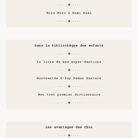
···· ❀ ····
Miro Miro & Kumi Kumi
···· ❀ ····
Dans la bibliothèque des enfants
···· ❀ ····
Le livre de mes super-émotions
···· ❀ ····
Nouveautés K-Pop Demon Hunters
···· ❀ ····
Mon tout premier dictionnaire
···· ❀ ····
Les avantages des Chou
···· ❀ ····