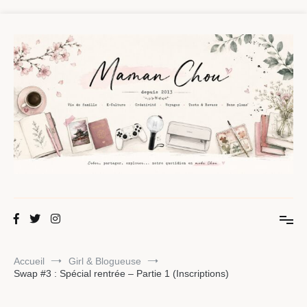
Aller
au
contenu
Maman Chou
Créer, partager, explorer.
Accueil
Girl & Blogueuse
Swap #3 : Spécial rentrée – Partie 1 (Inscriptions)