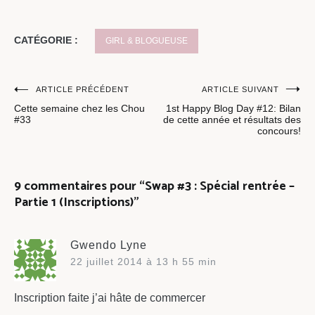
CATÉGORIE :
GIRL & BLOGUEUSE
Navigation
ARTICLE PRÉCÉDENT
ARTICLE SUIVANT
Cette semaine chez les Chou
1st Happy Blog Day #12: Bilan
de
#33
de cette année et résultats des
concours!
l’article
9 commentaires pour “
Swap #3 : Spécial rentrée –
Partie 1 (Inscriptions)
”
Gwendo Lyne
22 juillet 2014 à 13 h 55 min
Inscription faite j’ai hâte de commercer