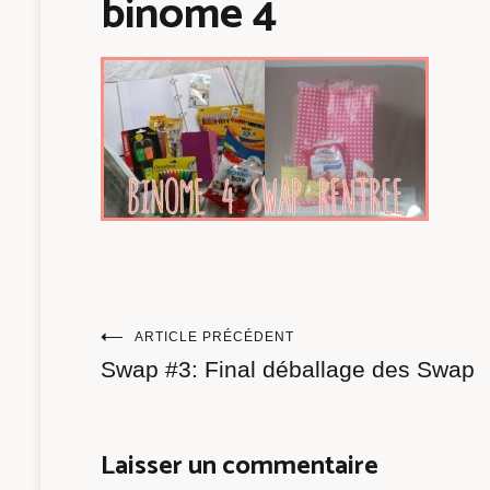
binome 4
Navigation
ARTICLE PRÉCÉDENT
Swap #3: Final déballage des Swap
de
l’article
Laisser un commentaire