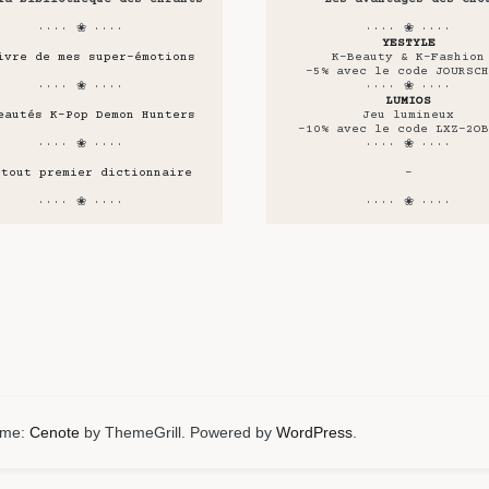
···· ❀ ····
···· ❀ ····
YESTYLE
ivre de mes super-émotions
K-Beauty & K-Fashion
-5% avec le code JOURSCH
···· ❀ ····
···· ❀ ····
LUMIOS
eautés K-Pop Demon Hunters
Jeu lumineux
-10% avec le code LXZ-2OB
···· ❀ ····
···· ❀ ····
 tout premier dictionnaire
-
···· ❀ ····
···· ❀ ····
heme:
Cenote
by ThemeGrill. Powered by
WordPress
.