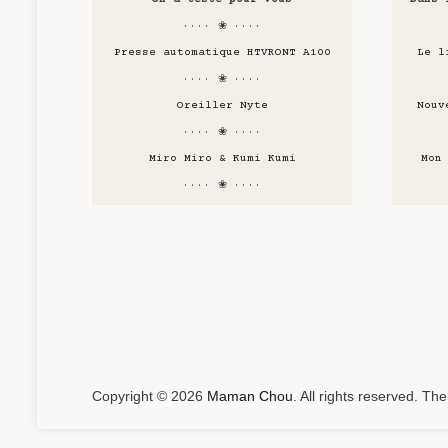
···· ❀ ····
Presse automatique HTVRONT A100
Le l
···· ❀ ····
Oreiller Nyte
Nouv
···· ❀ ····
Miro Miro & Kumi Kumi
Mon
···· ❀ ····
Copyright © 2026
Maman Chou
. All rights reserved. T