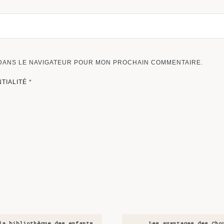
 DANS LE NAVIGATEUR POUR MON PROCHAIN COMMENTAIRE.
NTIALITÉ
*
la bibliothèque des enfants
Les avantages des Cho