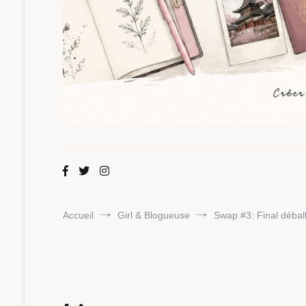
Maman Chou
Créer, partager, explorer.
Accueil
Girl & Blogueuse
Swap #3: Final déba