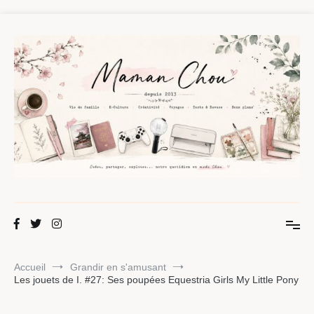
Aller
au
contenu
Maman Chou
Créer, partager, explorer.
Accueil
Grandir en s'amusant
Les jouets de I. #27: Ses poupées Equestria Girls My Little Pony