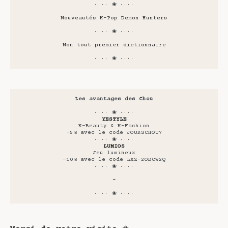
···· ❀ ····
Nouveautés K-Pop Demon Hunters
···· ❀ ····
Mon tout premier dictionnaire
···· ❀ ····
Les avantages des Chou
···· ❀ ····
YESTYLE
K-Beauty & K-Fashion
-5% avec le code JOURSCHOU7
···· ❀ ····
LUMIOS
Jeu lumineux
-10% avec le code LXZ-2OBCW2Q
···· ❀ ····
-
···· ❀ ····