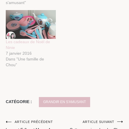
s'amusant"
Les cadeaux de Noël de
Ninie
7 janvier 2016
Dans "Une famille de
Chou"
CATÉGORIE :
GRANDIR EN S'AMUSANT
Navigation
ARTICLE PRÉCÉDENT
ARTICLE SUIVANT