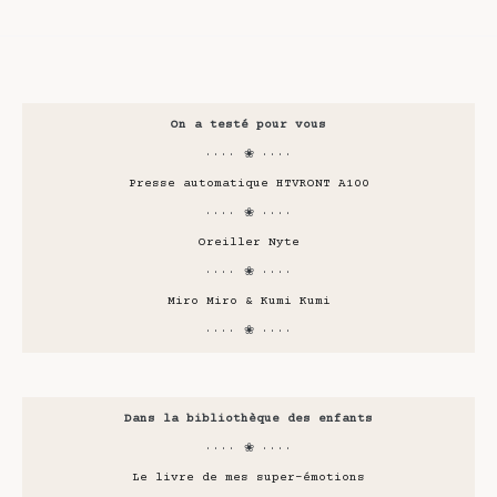
On a testé pour vous
···· ❀ ····
Presse automatique HTVRONT A100
···· ❀ ····
Oreiller Nyte
···· ❀ ····
Miro Miro & Kumi Kumi
···· ❀ ····
Dans la bibliothèque des enfants
···· ❀ ····
Le livre de mes super-émotions