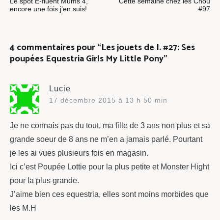
Le spot E-fluent Mums 4,
Cette semaine chez les Chou
de
encore une fois j’en suis!
#97
l’article
4 commentaires pour “
Les jouets de I. #27: Ses
poupées Equestria Girls My Little Pony
”
Lucie
17 décembre 2015 à 13 h 50 min
Je ne connais pas du tout, ma fille de 3 ans non plus et sa
grande soeur de 8 ans ne m’en a jamais parlé. Pourtant
je les ai vues plusieurs fois en magasin.
Ici c’est Poupée Lottie pour la plus petite et Monster Hight
pour la plus grande.
J’aime bien ces equestria, elles sont moins morbides que
les M.H