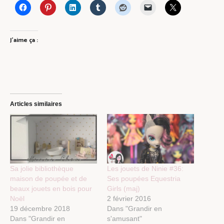
J’aime ça :
Articles similaires
Sa jolie bibliothèque
Les jouets de Ninie #36:
maison de poupée et de
Ses poupées Equestria
beaux jouets en bois pour
Girls (maj)
Noël
2 février 2016
19 décembre 2018
Dans "Grandir en
Dans "Grandir en
s'amusant"