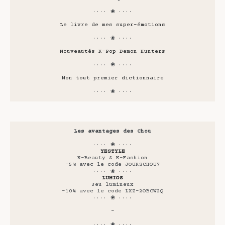
···· ❀ ····
Le livre de mes super-émotions
···· ❀ ····
Nouveautés K-Pop Demon Hunters
···· ❀ ····
Mon tout premier dictionnaire
···· ❀ ····
Les avantages des Chou
···· ❀ ····
YESTYLE
K-Beauty & K-Fashion
-5% avec le code JOURSCHOU7
···· ❀ ····
LUMIOS
Jeu lumineux
-10% avec le code LXZ-2OBCW2Q
···· ❀ ····
-
···· ❀ ····