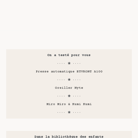
On a testé pour vous
···· ❀ ····
Presse automatique HTVRONT A100
···· ❀ ····
Oreiller Nyte
···· ❀ ····
Miro Miro & Kumi Kumi
···· ❀ ····
Dans la bibliothèque des enfants