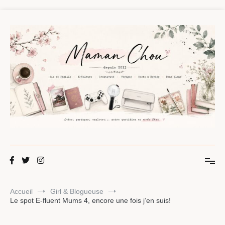
Aller
au
contenu
Maman Chou
Créer, partager, explorer.
Accueil
Girl & Blogueuse
Le spot E-fluent Mums 4, encore une fois j’en suis!