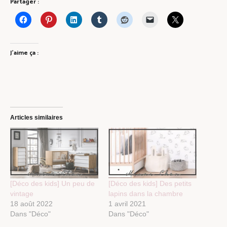
Partager :
J’aime ça :
Articles similaires
[Déco des kids] Un peu de
[Déco des kids] Des petits
vintage
lapins dans la chambre
18 août 2022
1 avril 2021
Dans "Déco"
Dans "Déco"