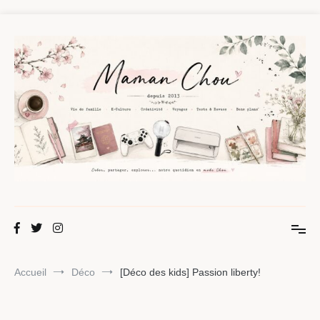
Aller
au
contenu
Maman Chou
Créer, partager, explorer.
Accueil
Déco
[Déco des kids] Passion liberty!