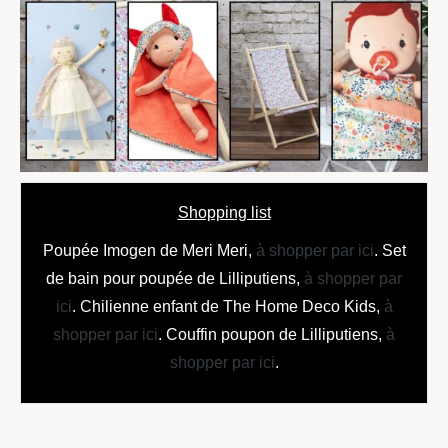
Shopping list
Poupée Imogen de Meri Meri,
à shopper par ici
. Set
de bain pour poupée de Lilliputiens,
à shopper par
ici
. Chilienne enfant de The Home Deco Kids,
à
shopper par ici
. Couffin poupon de Lilliputiens,
à
shopper par ici
.