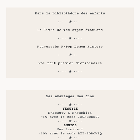
Dans la bibliothèque des enfants
···· ❀ ····
Le livre de mes super-émotions
···· ❀ ····
Nouveautés K-Pop Demon Hunters
···· ❀ ····
Mon tout premier dictionnaire
···· ❀ ····
Les avantages des Chou
···· ❀ ····
YESTYLE
K-Beauty & K-Fashion
-5% avec le code JOURSCHOU7
···· ❀ ····
LUMIOS
Jeu lumineux
-10% avec le code LXZ-2OBCW2Q
···· ❀ ····