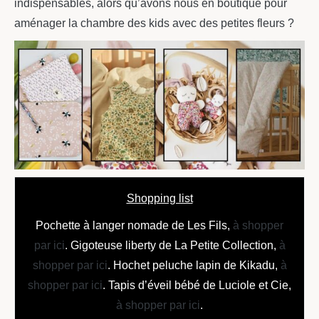
indispensables, alors qu’avons nous en boutique pour
aménager la chambre des kids avec des petites fleurs ?
Shopping list
Pochette à langer nomade de Les Fils,
à shopper
par ici
. Gigoteuse liberty de La Petite Collection,
à
shopper par ici
. Hochet peluche lapin de Kikadu,
à
shopper par ici
. Tapis d’éveil bébé de Luciole et Cie,
à shopper par ici
.