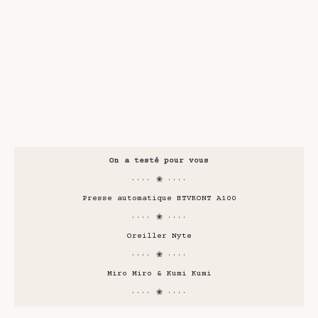
On a testé pour vous
···· ❀ ····
Presse automatique HTVRONT A100
···· ❀ ····
Oreiller Nyte
···· ❀ ····
Miro Miro & Kumi Kumi
···· ❀ ····