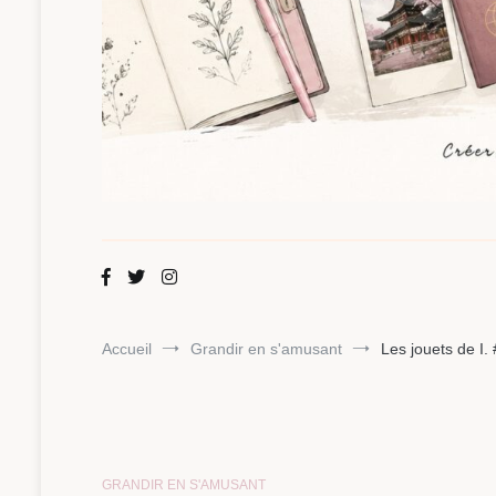
Maman Chou
Créer, partager, explorer.
Accueil
Grandir en s'amusant
Les jouets de I.
GRANDIR EN S'AMUSANT