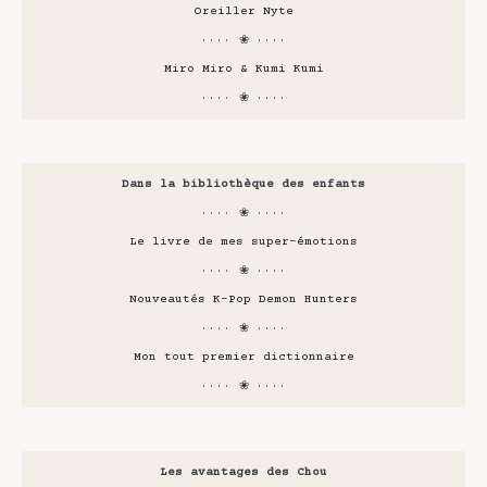
Oreiller Nyte
···· ❀ ····
Miro Miro & Kumi Kumi
···· ❀ ····
Dans la bibliothèque des enfants
···· ❀ ····
Le livre de mes super-émotions
···· ❀ ····
Nouveautés K-Pop Demon Hunters
···· ❀ ····
Mon tout premier dictionnaire
···· ❀ ····
Les avantages des Chou