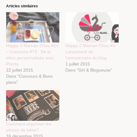
Articles similaires
Happy 2 Maman Chou #23
Happy 2 Maman Chou #1:
– Concours #79 : De la
Lancement de
déco personnalisée avec
l’anniversaire du blog
Prentu
1 juillet 2015
22 juillet 2015
Dans "Girl & Blogueuse"
Dans "Concours & Bons
plans"
Comment organiser les
photos de bébé?
16 décembre 2015