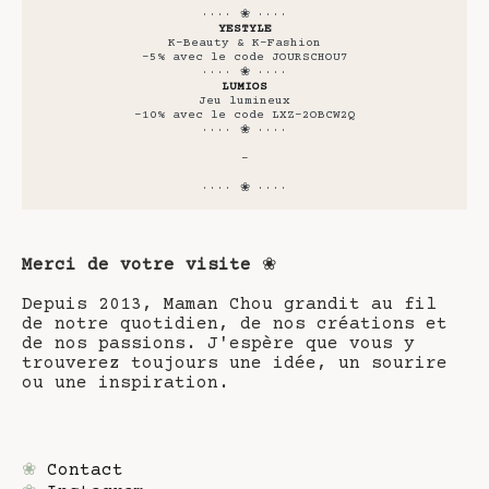
···· ❀ ····
YESTYLE
K-Beauty & K-Fashion
-5% avec le code JOURSCHOU7
···· ❀ ····
LUMIOS
Jeu lumineux
-10% avec le code LXZ-2OBCW2Q
···· ❀ ····
-
···· ❀ ····
Merci de votre visite
❀
Depuis 2013, Maman Chou grandit au fil
de notre quotidien, de nos créations et
de nos passions. J'espère que vous y
trouverez toujours une idée, un sourire
ou une inspiration.
❀
Contact