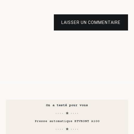
LAISSER UN COMMENTAIRE
On a testé pour vous
···· ❀ ····
Presse automatique HTVRONT A100
···· ❀ ····