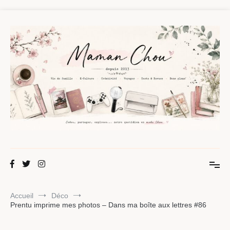
Aller
au
contenu
Maman Chou
Créer, partager, explorer.
Accueil
Déco
Prentu imprime mes photos – Dans ma boîte aux lettres #86