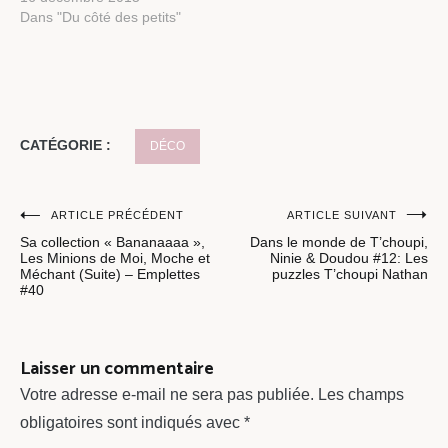
Dans "Du côté des petits"
CATÉGORIE :
DÉCO
Navigation
ARTICLE PRÉCÉDENT
ARTICLE SUIVANT
Sa collection « Bananaaaa »,
Dans le monde de T’choupi,
de
Les Minions de Moi, Moche et
Ninie & Doudou #12: Les
Méchant (Suite) – Emplettes
puzzles T’choupi Nathan
l’article
#40
Laisser un commentaire
Votre adresse e-mail ne sera pas publiée.
Les champs
obligatoires sont indiqués avec
*