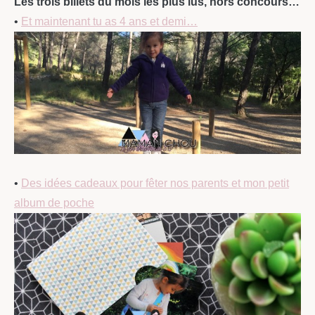
Les trois billets du mois les plus lus, hors concours…
•
Et maintenant tu as 4 ans et demi…
•
Des idées cadeaux pour fêter nos parents et mon petit
album de poche