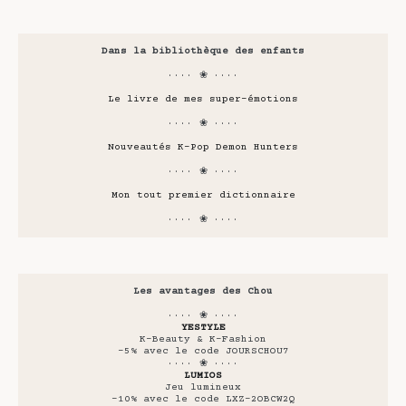
Dans la bibliothèque des enfants
···· ❀ ····
Le livre de mes super-émotions
···· ❀ ····
Nouveautés K-Pop Demon Hunters
···· ❀ ····
Mon tout premier dictionnaire
···· ❀ ····
Les avantages des Chou
···· ❀ ····
YESTYLE
K-Beauty & K-Fashion
-5% avec le code JOURSCHOU7
···· ❀ ····
LUMIOS
Jeu lumineux
-10% avec le code LXZ-2OBCW2Q