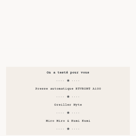
On a testé pour vous
···· ❀ ····
Presse automatique HTVRONT A100
···· ❀ ····
Oreiller Nyte
···· ❀ ····
Miro Miro & Kumi Kumi
···· ❀ ····