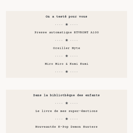
On a testé pour vous
···· ❀ ····
Presse automatique HTVRONT A100
···· ❀ ····
Oreiller Nyte
···· ❀ ····
Miro Miro & Kumi Kumi
···· ❀ ····
Dans la bibliothèque des enfants
···· ❀ ····
Le livre de mes super-émotions
···· ❀ ····
Nouveautés K-Pop Demon Hunters