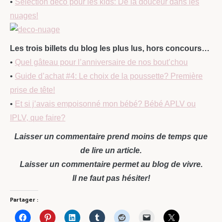
•
Sélection déco pour les kids: De la douceur dans les
nuages!
Les trois billets du blog les plus lus, hors concours…
•
Quel gâteau pour l’anniversaire de nos bout’chou
•
Guide d’achat #4: Le choix de la poussette? Première
prise de tête!
•
Et si j’avais empoisonné mon bébé? Bébé APLV ou
IPLV, que faire?
Laisser un commentaire prend moins de temps que
de lire un article.
Laisser un commentaire permet au blog de vivre.
Il ne faut pas hésiter!
Partager :