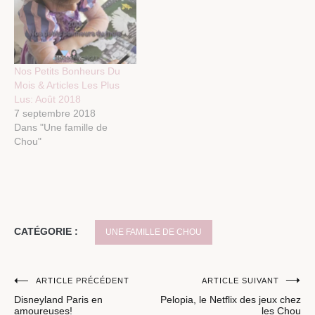
Nos Petits Bonheurs Du
Mois & Articles Les Plus
Lus: Août 2018
7 septembre 2018
Dans "Une famille de
Chou"
CATÉGORIE :
UNE FAMILLE DE CHOU
Navigation
ARTICLE PRÉCÉDENT
ARTICLE SUIVANT
Disneyland Paris en
Pelopia, le Netflix des jeux chez
de
amoureuses!
les Chou