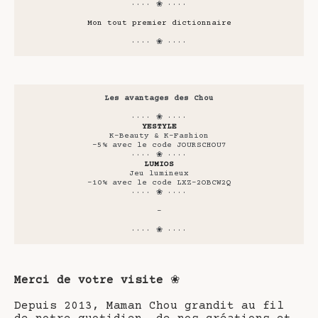
···· ❀ ····
Mon tout premier dictionnaire
···· ❀ ····
Les avantages des Chou
···· ❀ ····
YESTYLE
K-Beauty & K-Fashion
-5% avec le code JOURSCHOU7
···· ❀ ····
LUMIOS
Jeu lumineux
-10% avec le code LXZ-2OBCW2Q
···· ❀ ····
-
···· ❀ ····
Merci de votre visite
❀
Depuis 2013, Maman Chou grandit au fil