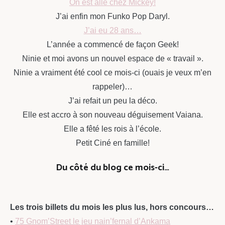
On est allé chez Mickey!
J’ai enfin mon Funko Pop Daryl.
J’ai eu 28 ans…
L’année a commencé de façon Geek!
Ninie et moi avons un nouvel espace de « travail ».
Ninie a vraiment été cool ce mois-ci (ouais je veux m’en
rappeler)…
J’ai refait un peu la déco.
Elle est accro à son nouveau déguisement Vaiana.
Elle a fêté les rois à l’école.
Petit Ciné en famille!
Du côté du blog ce mois-ci…
Les trois billets du mois les plus lus, hors concours…
•
75 Gnom’Street le jeu nain’fernal d’Ankama