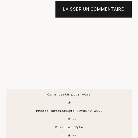
LAISSER UN COMMENTAIRE
On a testé pour vous
···· ❀ ····
Presse automatique HTVRONT A100
···· ❀ ····
Oreiller Nyte
···· ❀ ····