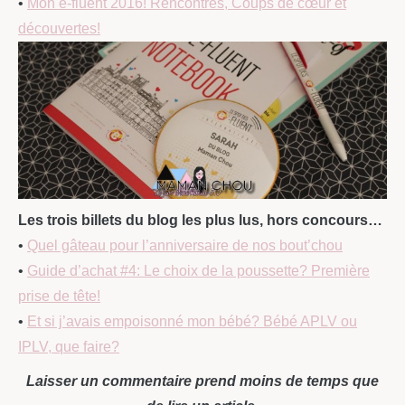
•
Mon e-fluent 2016! Rencontres, Coups de cœur et
découvertes!
Les trois billets du blog les plus lus, hors concours…
•
Quel gâteau pour l’anniversaire de nos bout’chou
•
Guide d’achat #4: Le choix de la poussette? Première
prise de tête!
•
Et si j’avais empoisonné mon bébé? Bébé APLV ou
IPLV, que faire?
Laisser un commentaire prend moins de temps que