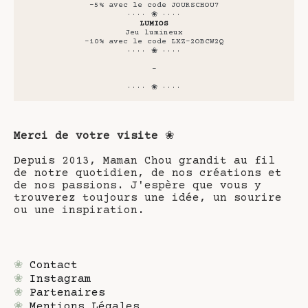
-5% avec le code JOURSCHOU7
···· ❀ ····
LUMIOS
Jeu lumineux
-10% avec le code LXZ-2OBCW2Q
···· ❀ ····
-
···· ❀ ····
Merci de votre visite
❀
Depuis 2013, Maman Chou grandit au fil
de notre quotidien, de nos créations et
de nos passions. J'espère que vous y
trouverez toujours une idée, un sourire
ou une inspiration.
❀
Contact
❀
Instagram
❀
Partenaires
❀
Mentions Légales