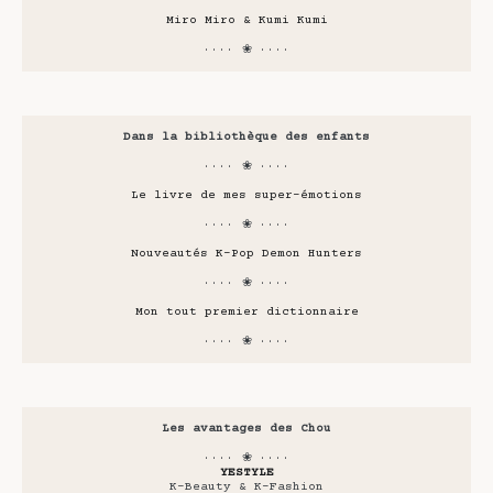
Miro Miro & Kumi Kumi
···· ❀ ····
Dans la bibliothèque des enfants
···· ❀ ····
Le livre de mes super-émotions
···· ❀ ····
Nouveautés K-Pop Demon Hunters
···· ❀ ····
Mon tout premier dictionnaire
···· ❀ ····
Les avantages des Chou
···· ❀ ····
YESTYLE
K-Beauty & K-Fashion