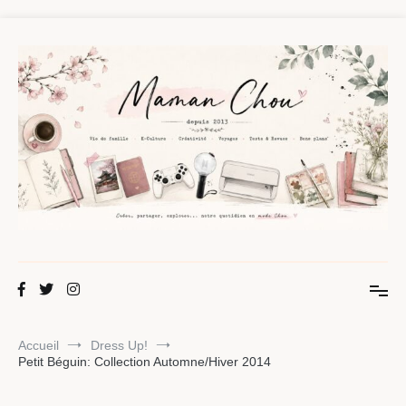
Aller
au
contenu
Maman Chou
Créer, partager, explorer.
Accueil
Dress Up!
Petit Béguin: Collection Automne/Hiver 2014