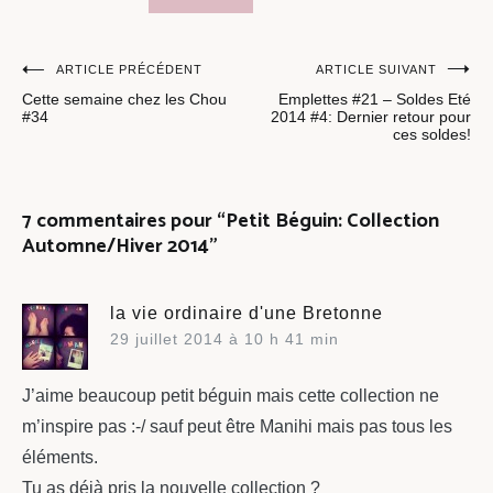
ÉTIQUETÉ
Navigation
ARTICLE PRÉCÉDENT
ARTICLE SUIVANT
:
Cette semaine chez les Chou
Emplettes #21 – Soldes Eté
de
HABILLEMENT
#34
2014 #4: Dernier retour pour
BÉBÉ
ces soldes!
l’article
NOUVELLE
COLLECTION
7 commentaires pour “
Petit Béguin: Collection
Automne/Hiver 2014
”
PETIT
BÉGUIN
la vie ordinaire d'une Bretonne
29 juillet 2014 à 10 h 41 min
J’aime beaucoup petit béguin mais cette collection ne
m’inspire pas :-/ sauf peut être Manihi mais pas tous les
éléments.
Tu as déjà pris la nouvelle collection ?