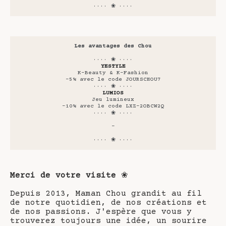
···· ❀ ····
Les avantages des Chou
···· ❀ ····
YESTYLE
K-Beauty & K-Fashion
-5% avec le code JOURSCHOU7
···· ❀ ····
LUMIOS
Jeu lumineux
-10% avec le code LXZ-2OBCW2Q
···· ❀ ····
-
···· ❀ ····
Merci de votre visite
❀
Depuis 2013, Maman Chou grandit au fil
de notre quotidien, de nos créations et
de nos passions. J'espère que vous y
trouverez toujours une idée, un sourire