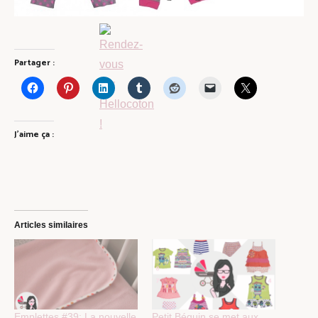
Partager :
J’aime ça :
Articles similaires
Emplettes #39: La nouvelle
Petit Béguin se met aux