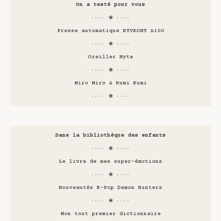
On a testé pour vous
···· ❀ ····
Presse automatique HTVRONT A100
···· ❀ ····
Oreiller Nyte
···· ❀ ····
Miro Miro & Kumi Kumi
···· ❀ ····
Dans la bibliothèque des enfants
···· ❀ ····
Le livre de mes super-émotions
···· ❀ ····
Nouveautés K-Pop Demon Hunters
···· ❀ ····
Mon tout premier dictionnaire