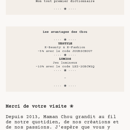
Mon tout premier dictionnaire
···· ❀ ····
Les avantages des Chou
···· ❀ ····
YESTYLE
K-Beauty & K-Fashion
-5% avec le code JOURSCHOU7
···· ❀ ····
LUMIOS
Jeu lumineux
-10% avec le code LXZ-2OBCW2Q
···· ❀ ····
-
···· ❀ ····
Merci de votre visite
❀
Depuis 2013, Maman Chou grandit au fil
de notre quotidien, de nos créations et
de nos passions. J'espère que vous y