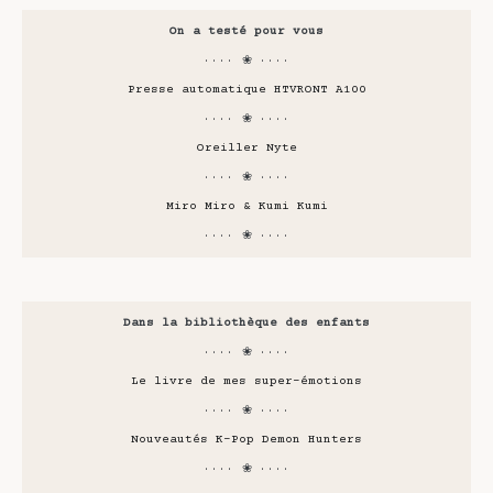
On a testé pour vous
···· ❀ ····
Presse automatique HTVRONT A100
···· ❀ ····
Oreiller Nyte
···· ❀ ····
Miro Miro & Kumi Kumi
···· ❀ ····
Dans la bibliothèque des enfants
···· ❀ ····
Le livre de mes super-émotions
···· ❀ ····
Nouveautés K-Pop Demon Hunters
···· ❀ ····