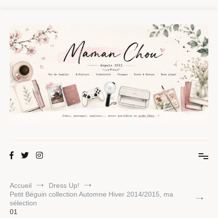
Aller
au
contenu
Maman Chou
Créer, partager, explorer.
Accueil
Dress Up!
Petit Béguin collection Automne Hiver 2014/2015, ma
sélection
01