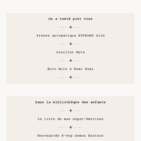
On a testé pour vous
···· ❀ ····
Presse automatique HTVRONT A100
···· ❀ ····
Oreiller Nyte
···· ❀ ····
Miro Miro & Kumi Kumi
···· ❀ ····
Dans la bibliothèque des enfants
···· ❀ ····
Le livre de mes super-émotions
···· ❀ ····
Nouveautés K-Pop Demon Hunters