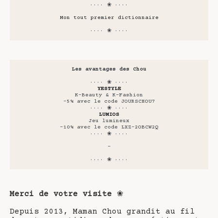
···· ❀ ····
Mon tout premier dictionnaire
···· ❀ ····
Les avantages des Chou
···· ❀ ····
YESTYLE
K-Beauty & K-Fashion
-5% avec le code JOURSCHOU7
···· ❀ ····
LUMIOS
Jeu lumineux
-10% avec le code LXZ-2OBCW2Q
···· ❀ ····
-
···· ❀ ····
Merci de votre visite
❀
Depuis 2013, Maman Chou grandit au fil