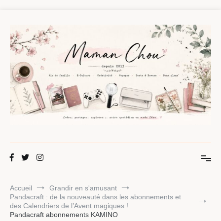
Aller
au
contenu
Maman Chou
Créer, partager, explorer.
Accueil
Grandir en s'amusant
Pandacraft : de la nouveauté dans les abonnements et
des Calendriers de l’Avent magiques !
Pandacraft abonnements KAMINO