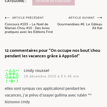
CATÉGORIE :
GRANDIR EN S'AMUSANT
Navigation
ARTICLE PRÉCÉDENT
ARTICLE SUIVANT
Concours #103 – Le Noël de
Gourmandises #6: Le Gâteau
de
Maman Chou #10 : Des livres
Kit Kat
pratiques avec les Editions First
l’article
12 commentaires pour “
On occupe nos bout’chou
pendant les vacances grâce à AppsGo!
”
cindy roussel
18 décembre 2015 à 0 h 45 min
elles sont sympas ces applications! pendant les
vacances, j’ai prévu d’ssayer gullima avec rubèn ^^
bizouxxx cindy