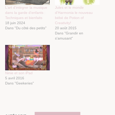
L’art d’intégrer la musique
Jules et le monde
dans la garde d’enfants :
d’Harmonia le nouveau
Techniques et bienfaits
bébé de Potion of
18 juin 2024
Creativity!
Dans "Du côté des petits"
20 août 2015
Dans "Grandir en
s'amusant"
Ninie et son iPad
5 avril 2016
Dans "Geekeries"