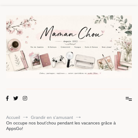
Aller
au
contenu
Maman Chou
Créer, partager, explorer.
Accueil
Grandir en s'amusant
On occupe nos bout’chou pendant les vacances grâce à
AppsGo!