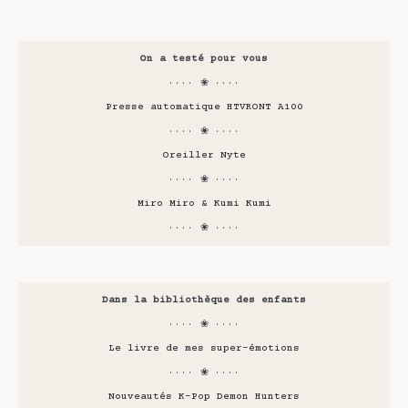
On a testé pour vous
···· ❀ ····
Presse automatique HTVRONT A100
···· ❀ ····
Oreiller Nyte
···· ❀ ····
Miro Miro & Kumi Kumi
···· ❀ ····
Dans la bibliothèque des enfants
···· ❀ ····
Le livre de mes super-émotions
···· ❀ ····
Nouveautés K-Pop Demon Hunters