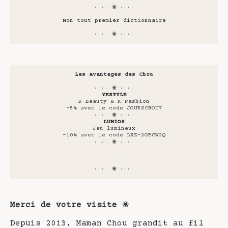
···· ❀ ····
Mon tout premier dictionnaire
···· ❀ ····
Les avantages des Chou
···· ❀ ····
YESTYLE
K-Beauty & K-Fashion
-5% avec le code JOURSCHOU7
···· ❀ ····
LUMIOS
Jeu lumineux
-10% avec le code LXZ-2OBCW2Q
···· ❀ ····
-
···· ❀ ····
Merci de votre visite
❀
Depuis 2013, Maman Chou grandit au fil