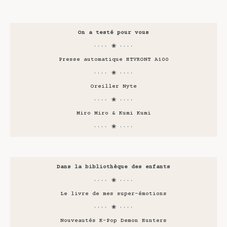
On a testé pour vous
···· ❀ ····
Presse automatique HTVRONT A100
···· ❀ ····
Oreiller Nyte
···· ❀ ····
Miro Miro & Kumi Kumi
···· ❀ ····
Dans la bibliothèque des enfants
···· ❀ ····
Le livre de mes super-émotions
···· ❀ ····
Nouveautés K-Pop Demon Hunters