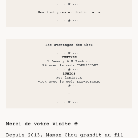
···· ❀ ····
Mon tout premier dictionnaire
···· ❀ ····
Les avantages des Chou
···· ❀ ····
YESTYLE
K-Beauty & K-Fashion
-5% avec le code JOURSCHOU7
···· ❀ ····
LUMIOS
Jeu lumineux
-10% avec le code LXZ-2OBCW2Q
···· ❀ ····
-
···· ❀ ····
Merci de votre visite
❀
Depuis 2013, Maman Chou grandit au fil