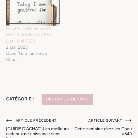
Nos Petits Bonheurs Du
Mois & Articles Les Plus
Lus : Mai 2023
2 juin 2023
Dans "Une famille de
Chou"
CATÉGORIE :
UNE FAMILLE DE CHOU
Navigation
ARTICLE PRÉCÉDENT
ARTICLE SUIVANT
[GUIDE D’ACHAT] Les meilleurs
Cette semaine chez les Chou
de
cadeaux de naissance sans
#549