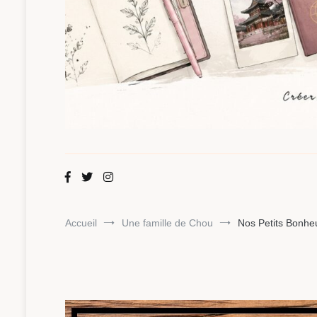
Maman Chou
Créer, partager, explorer.
Accueil
Une famille de Chou
Nos Petits Bonheu