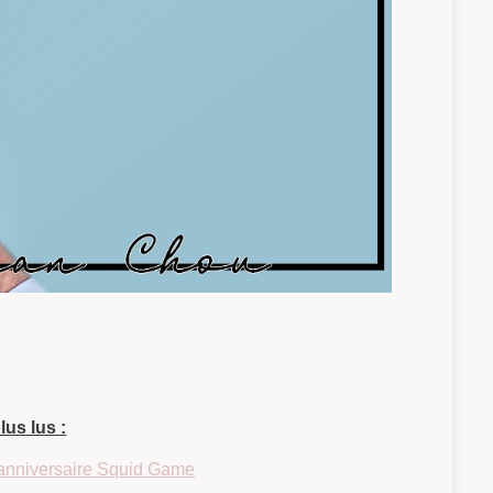
lus lus :
 anniversaire Squid Game