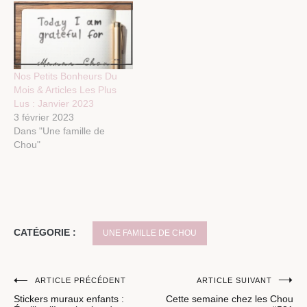
Nos Petits Bonheurs Du
Mois & Articles Les Plus
Lus : Janvier 2023
3 février 2023
Dans "Une famille de
Chou"
CATÉGORIE :
UNE FAMILLE DE CHOU
Navigation
ARTICLE PRÉCÉDENT
ARTICLE SUIVANT
Stickers muraux enfants :
Cette semaine chez les Chou