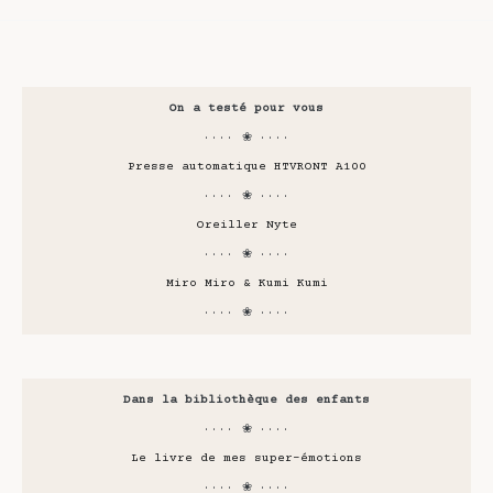
On a testé pour vous
···· ❀ ····
Presse automatique HTVRONT A100
···· ❀ ····
Oreiller Nyte
···· ❀ ····
Miro Miro & Kumi Kumi
···· ❀ ····
Dans la bibliothèque des enfants
···· ❀ ····
Le livre de mes super-émotions
···· ❀ ····