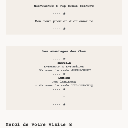
Nouveautés K-Pop Demon Hunters
···· ❀ ····
Mon tout premier dictionnaire
···· ❀ ····
Les avantages des Chou
···· ❀ ····
YESTYLE
K-Beauty & K-Fashion
-5% avec le code JOURSCHOU7
···· ❀ ····
LUMIOS
Jeu lumineux
-10% avec le code LXZ-2OBCW2Q
···· ❀ ····
-
···· ❀ ····
Merci de votre visite
❀