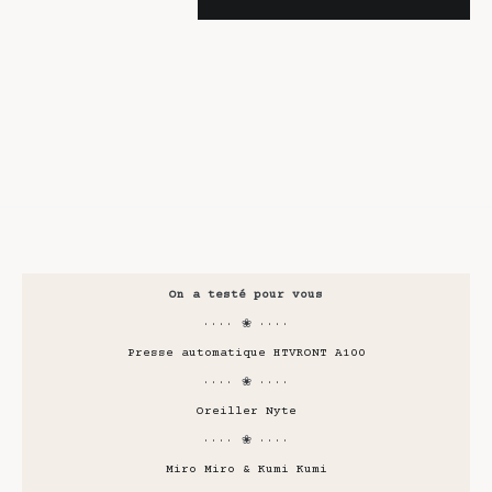
On a testé pour vous
···· ❀ ····
Presse automatique HTVRONT A100
···· ❀ ····
Oreiller Nyte
···· ❀ ····
Miro Miro & Kumi Kumi