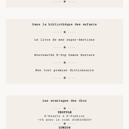
···· ❀ ····
Dans la bibliothèque des enfants
···· ❀ ····
Le livre de mes super-émotions
···· ❀ ····
Nouveautés K-Pop Demon Hunters
···· ❀ ····
Mon tout premier dictionnaire
···· ❀ ····
Les avantages des Chou
···· ❀ ····
YESTYLE
K-Beauty & K-Fashion
-5% avec le code JOURSCHOU7
···· ❀ ····
LUMIOS