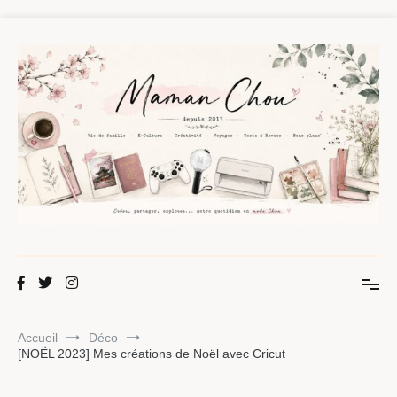
Aller
au
contenu
Maman Chou
Créer, partager, explorer.
Accueil
Déco
[NOËL 2023] Mes créations de Noël avec Cricut