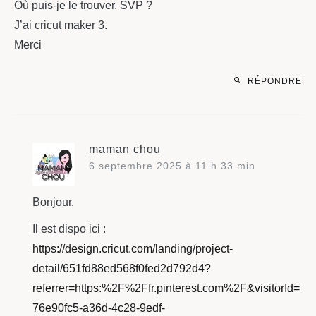
Où puis-je le trouver. SVP ?
J’ai cricut maker 3.
Merci
RÉPONDRE
maman chou
6 septembre 2025 à 11 h 33 min
Bonjour,
Il est dispo ici :
https://design.cricut.com/landing/project-
detail/651fd88ed568f0fed2d792d4?
referrer=https:%2F%2Ffr.pinterest.com%2F&visitorId=
76e90fc5-a36d-4c28-9edf-