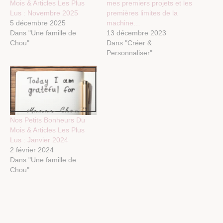
Mois & Articles Les Plus
mes premiers projets et les
Lus : Novembre 2025
premières limites de la
5 décembre 2025
machine…
Dans "Une famille de
13 décembre 2023
Chou"
Dans "Créer &
Personnaliser"
Nos Petits Bonheurs Du
Mois & Articles Les Plus
Lus : Janvier 2024
2 février 2024
Dans "Une famille de
Chou"