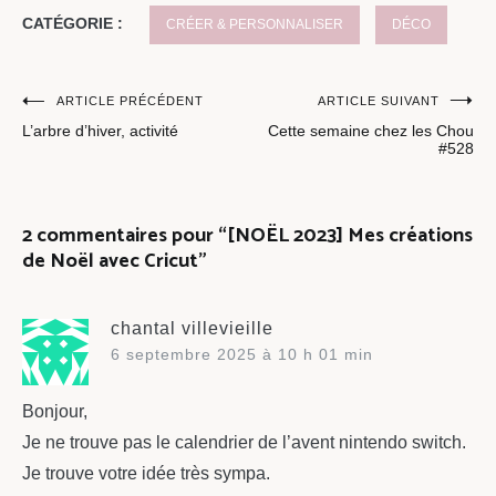
CATÉGORIE :
CRÉER & PERSONNALISER
DÉCO
Navigation
ARTICLE PRÉCÉDENT
ARTICLE SUIVANT
L’arbre d’hiver, activité
Cette semaine chez les Chou
de
#528
l’article
2 commentaires pour “
[NOËL 2023] Mes créations
de Noël avec Cricut
”
chantal villevieille
6 septembre 2025 à 10 h 01 min
Bonjour,
Je ne trouve pas le calendrier de l’avent nintendo switch.
Je trouve votre idée très sympa.