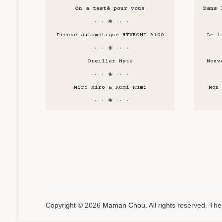
On a testé pour vous
Dans 
···· ❀ ····
Presse automatique HTVRONT A100
Le l
···· ❀ ····
Oreiller Nyte
Nouv
···· ❀ ····
Miro Miro & Kumi Kumi
Mon
···· ❀ ····
Copyright © 2026
Maman Chou
. All rights reserved. T