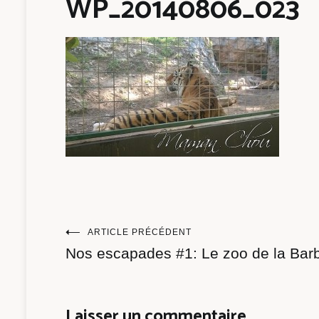
WP_20140806_023
Navigation
ARTICLE PRÉCÉDENT
Nos escapades #1: Le zoo de la Bar
de
l’article
Laisser un commentaire