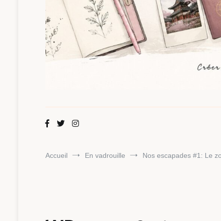
Maman Chou
Créer, partager, explorer.
Accueil
En vadrouille
Nos escapades #1: Le zo