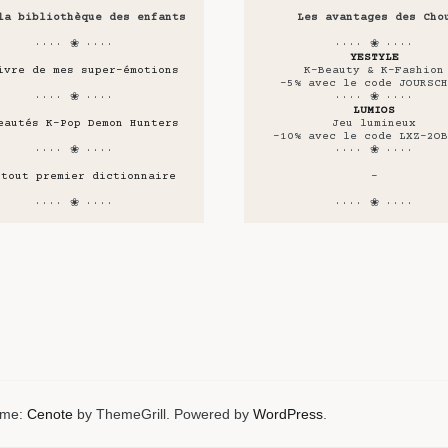
la bibliothèque des enfants
Les avantages des Cho
···· ❀ ····
···· ❀ ····
YESTYLE
ivre de mes super-émotions
K-Beauty & K-Fashion
-5% avec le code JOURSCH
···· ❀ ····
···· ❀ ····
LUMIOS
eautés K-Pop Demon Hunters
Jeu lumineux
-10% avec le code LXZ-2OB
···· ❀ ····
···· ❀ ····
 tout premier dictionnaire
-
···· ❀ ····
···· ❀ ····
heme:
Cenote
by ThemeGrill. Powered by
WordPress
.