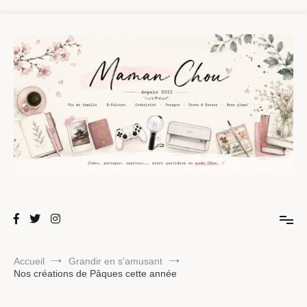
Aller
au
contenu
Maman Chou
Créer, partager, explorer.
Accueil
Grandir en s'amusant
Nos créations de Pâques cette année