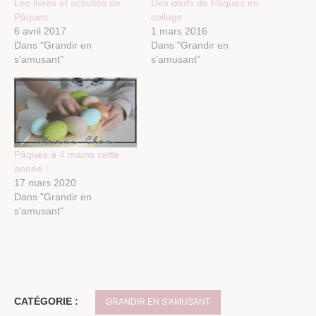
Les livres et activités de
Des œufs de Pâques en
Pâques
collage
6 avril 2017
1 mars 2016
Dans "Grandir en
Dans "Grandir en
s'amusant"
s'amusant"
Pâques à 4 mains cette
année !
17 mars 2020
Dans "Grandir en
s'amusant"
CATÉGORIE :
GRANDIR EN S'AMUSANT