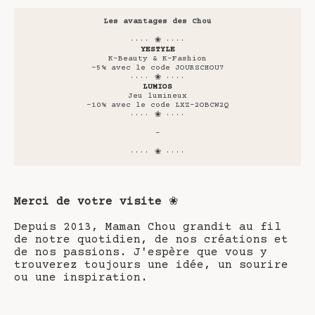
Les avantages des Chou
···· ❀ ····
YESTYLE
K-Beauty & K-Fashion
-5% avec le code JOURSCHOU7
···· ❀ ····
LUMIOS
Jeu lumineux
-10% avec le code LXZ-2OBCW2Q
···· ❀ ····
-
···· ❀ ····
Merci de votre visite
❀
Depuis 2013, Maman Chou grandit au fil
de notre quotidien, de nos créations et
de nos passions. J'espère que vous y
trouverez toujours une idée, un sourire
ou une inspiration.