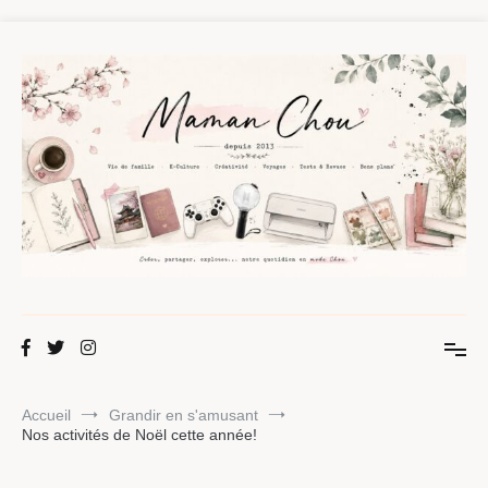
Aller
au
contenu
Maman Chou
Créer, partager, explorer.
Accueil
Grandir en s'amusant
Nos activités de Noël cette année!