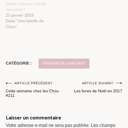
Quels cadeaux ont fait
sensation?
23 janvier 2018
Dans "Une famille de
Chou"
CATÉGORIE :
GRANDIR EN S'AMUSANT
Navigation
ARTICLE PRÉCÉDENT
ARTICLE SUIVANT
Cette semaine chez les Chou
Les livres de Noël en 2017
de
#211
l’article
Laisser un commentaire
Votre adresse e-mail ne sera pas publiée.
Les champs