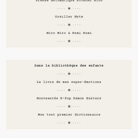
Presse automatique HTVRONT A100
···· ❀ ····
Oreiller Nyte
···· ❀ ····
Miro Miro & Kumi Kumi
···· ❀ ····
Dans la bibliothèque des enfants
···· ❀ ····
Le livre de mes super-émotions
···· ❀ ····
Nouveautés K-Pop Demon Hunters
···· ❀ ····
Mon tout premier dictionnaire
···· ❀ ····