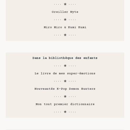
···· ❀ ····
Oreiller Nyte
···· ❀ ····
Miro Miro & Kumi Kumi
···· ❀ ····
Dans la bibliothèque des enfants
···· ❀ ····
Le livre de mes super-émotions
···· ❀ ····
Nouveautés K-Pop Demon Hunters
···· ❀ ····
Mon tout premier dictionnaire
···· ❀ ····