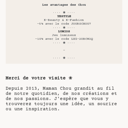
Les avantages des Chou
···· ❀ ····
YESTYLE
K-Beauty & K-Fashion
-5% avec le code JOURSCHOU7
···· ❀ ····
LUMIOS
Jeu lumineux
-10% avec le code LXZ-2OBCW2Q
···· ❀ ····
-
···· ❀ ····
Merci de votre visite
❀
Depuis 2013, Maman Chou grandit au fil
de notre quotidien, de nos créations et
de nos passions. J'espère que vous y
trouverez toujours une idée, un sourire
ou une inspiration.