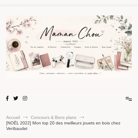
Aller
au
contenu
Maman Chou
Créer, partager, explorer.
Accueil
Concours & Bons plans
[NOËL 2022] Mon top 20 des meilleurs jouets en bois chez
Vertbaudet