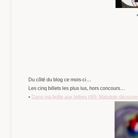
Du côté du blog ce mois-ci…
Les cinq billets les plus lus, hors concours…
•
Dans ma boîte aux lettres #65: Matutute découve