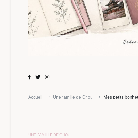
Maman Chou
Créer, partager, explorer.
Accueil
Une famille de Chou
Mes petits bonheu
UNE FAMILLE DE CHOU