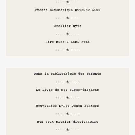
···· ❀ ····
Presse automatique HTVRONT A100
···· ❀ ····
Oreiller Nyte
···· ❀ ····
Miro Miro & Kumi Kumi
···· ❀ ····
Dans la bibliothèque des enfants
···· ❀ ····
Le livre de mes super-émotions
···· ❀ ····
Nouveautés K-Pop Demon Hunters
···· ❀ ····
Mon tout premier dictionnaire
···· ❀ ····