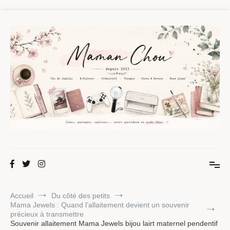
Aller
au
contenu
Maman Chou
Créer, partager, explorer.
Accueil
Du côté des petits
Mama Jewels : Quand l’allaitement devient un souvenir
précieux à transmettre
Souvenir allaitement Mama Jewels bijou lairt maternel pendentif