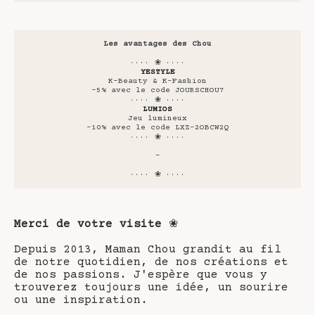
Les avantages des Chou
···· ❀ ····
YESTYLE
K-Beauty & K-Fashion
-5% avec le code JOURSCHOU7
···· ❀ ····
LUMIOS
Jeu lumineux
-10% avec le code LXZ-2OBCW2Q
···· ❀ ····
-
···· ❀ ····
Merci de votre visite
❀
Depuis 2013, Maman Chou grandit au fil
de notre quotidien, de nos créations et
de nos passions. J'espère que vous y
trouverez toujours une idée, un sourire
ou une inspiration.