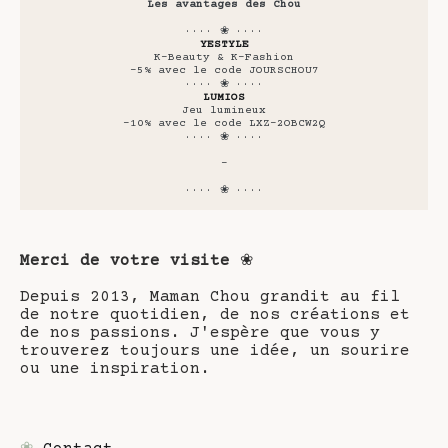
Les avantages des Chou
···· ❀ ····
YESTYLE
K-Beauty & K-Fashion
-5% avec le code JOURSCHOU7
···· ❀ ····
LUMIOS
Jeu lumineux
-10% avec le code LXZ-2OBCW2Q
···· ❀ ····
-
···· ❀ ····
Merci de votre visite
❀
Depuis 2013, Maman Chou grandit au fil
de notre quotidien, de nos créations et
de nos passions. J'espère que vous y
trouverez toujours une idée, un sourire
ou une inspiration.