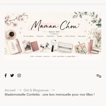
Aller
au
contenu
Maman Chou
Créer, partager, explorer.
Accueil
Girl & Blogueuse
Mademoiselle Confettis : une box mensuelle pour nos filles !