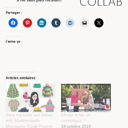
Partager :
J’aime ça :
Articles similaires
Dans ma boîte aux lettres
Choisir le bio en
#49: Mademoiselle
cosmétique ?
Moustache {Code Promo}
18 octobre 2019