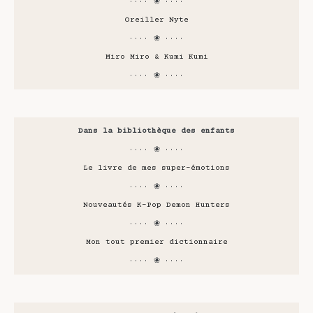
···· ❀ ····
Oreiller Nyte
···· ❀ ····
Miro Miro & Kumi Kumi
···· ❀ ····
Dans la bibliothèque des enfants
···· ❀ ····
Le livre de mes super-émotions
···· ❀ ····
Nouveautés K-Pop Demon Hunters
···· ❀ ····
Mon tout premier dictionnaire
···· ❀ ····