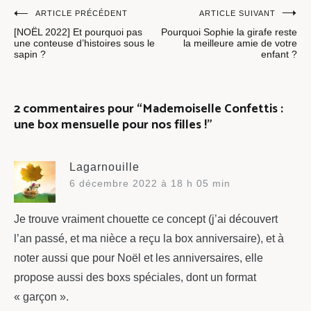
Navigation
ARTICLE PRÉCÉDENT
ARTICLE SUIVANT
[NOËL 2022] Et pourquoi pas
Pourquoi Sophie la girafe reste
de
une conteuse d’histoires sous le
la meilleure amie de votre
sapin ?
enfant ?
l’article
2 commentaires pour “
Mademoiselle Confettis :
une box mensuelle pour nos filles !
”
Lagarnouille
6 décembre 2022 à 18 h 05 min
Je trouve vraiment chouette ce concept (j’ai découvert
l’an passé, et ma nièce a reçu la box anniversaire), et à
noter aussi que pour Noël et les anniversaires, elle
propose aussi des boxs spéciales, dont un format
« garçon ».