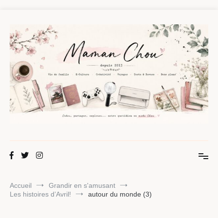
Aller
au
contenu
Maman Chou
Créer, partager, explorer.
Accueil
Grandir en s'amusant
Les histoires d’Avril!
autour du monde (3)