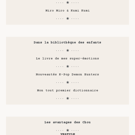
···· ❀ ····
Miro Miro & Kumi Kumi
···· ❀ ····
Dans la bibliothèque des enfants
···· ❀ ····
Le livre de mes super-émotions
···· ❀ ····
Nouveautés K-Pop Demon Hunters
···· ❀ ····
Mon tout premier dictionnaire
···· ❀ ····
Les avantages des Chou
···· ❀ ····
YESTYLE