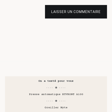
LAISSER UN COMMENTAIRE
On a testé pour vous
···· ❀ ····
Presse automatique HTVRONT A100
···· ❀ ····
Oreiller Nyte