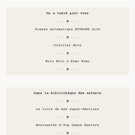
On a testé pour vous
···· ❀ ····
Presse automatique HTVRONT A100
···· ❀ ····
Oreiller Nyte
···· ❀ ····
Miro Miro & Kumi Kumi
···· ❀ ····
Dans la bibliothèque des enfants
···· ❀ ····
Le livre de mes super-émotions
···· ❀ ····
Nouveautés K-Pop Demon Hunters
···· ❀ ····