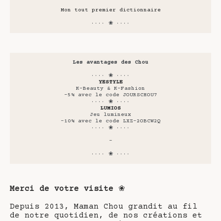
Mon tout premier dictionnaire
···· ❀ ····
Les avantages des Chou
···· ❀ ····
YESTYLE
K-Beauty & K-Fashion
-5% avec le code JOURSCHOU7
···· ❀ ····
LUMIOS
Jeu lumineux
-10% avec le code LXZ-2OBCW2Q
···· ❀ ····
-
···· ❀ ····
Merci de votre visite
❀
Depuis 2013, Maman Chou grandit au fil
de notre quotidien, de nos créations et