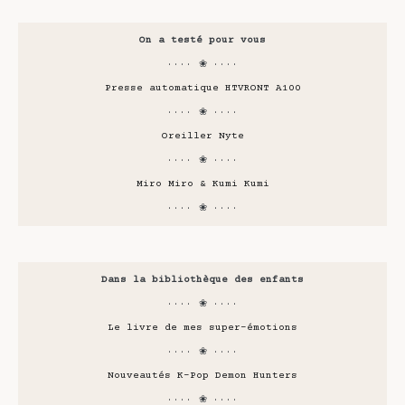
On a testé pour vous
···· ❀ ····
Presse automatique HTVRONT A100
···· ❀ ····
Oreiller Nyte
···· ❀ ····
Miro Miro & Kumi Kumi
···· ❀ ····
Dans la bibliothèque des enfants
···· ❀ ····
Le livre de mes super-émotions
···· ❀ ····
Nouveautés K-Pop Demon Hunters
···· ❀ ····