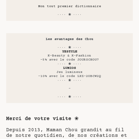
Mon tout premier dictionnaire
···· ❀ ····
Les avantages des Chou
···· ❀ ····
YESTYLE
K-Beauty & K-Fashion
-5% avec le code JOURSCHOU7
···· ❀ ····
LUMIOS
Jeu lumineux
-10% avec le code LXZ-2OBCW2Q
···· ❀ ····
-
···· ❀ ····
Merci de votre visite
❀
Depuis 2013, Maman Chou grandit au fil
de notre quotidien, de nos créations et