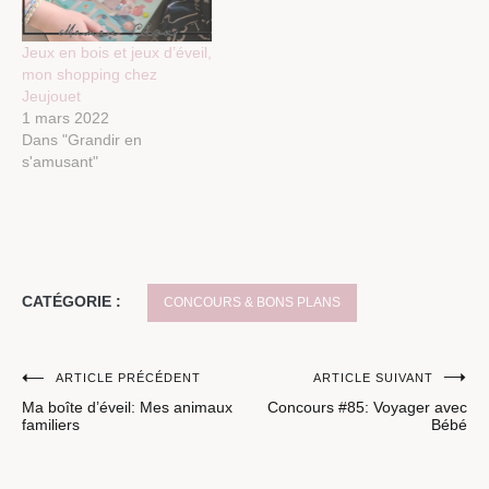
Jeux en bois et jeux d’éveil,
mon shopping chez
Jeujouet
1 mars 2022
Dans "Grandir en
s'amusant"
CATÉGORIE :
CONCOURS & BONS PLANS
Navigation
ARTICLE PRÉCÉDENT
ARTICLE SUIVANT
Ma boîte d’éveil: Mes animaux
Concours #85: Voyager avec
de
familiers
Bébé
l’article