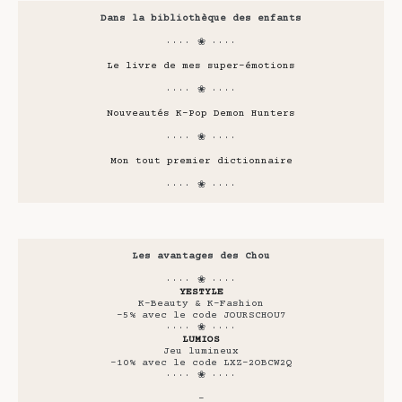
Dans la bibliothèque des enfants
···· ❀ ····
Le livre de mes super-émotions
···· ❀ ····
Nouveautés K-Pop Demon Hunters
···· ❀ ····
Mon tout premier dictionnaire
···· ❀ ····
Les avantages des Chou
···· ❀ ····
YESTYLE
K-Beauty & K-Fashion
-5% avec le code JOURSCHOU7
···· ❀ ····
LUMIOS
Jeu lumineux
-10% avec le code LXZ-2OBCW2Q
···· ❀ ····
-