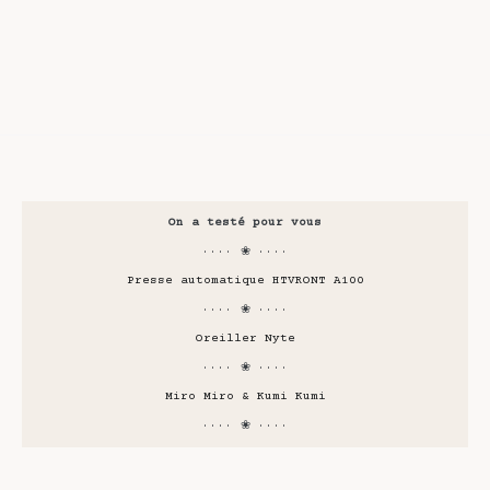
On a testé pour vous
···· ❀ ····
Presse automatique HTVRONT A100
···· ❀ ····
Oreiller Nyte
···· ❀ ····
Miro Miro & Kumi Kumi
···· ❀ ····