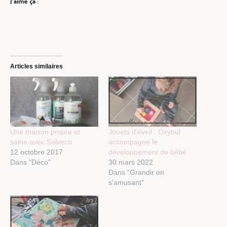
J’aime ça :
Articles similaires
Une maison propre et
Jouets d’éveil : Oxybul
saine avec Salveco
accompagne le
12 octobre 2017
développement de bébé
Dans "Déco"
30 mars 2022
Dans "Grandir en
s'amusant"