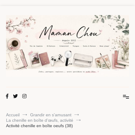
Aller
au
contenu
Maman Chou
Créer, partager, explorer.
Accueil
Grandir en s'amusant
La chenille en boîte d’œufs, activité
Activité chenille en boîte oeufs (38)