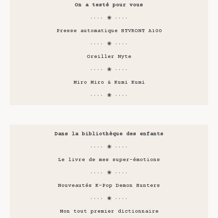
On a testé pour vous
···· ❀ ····
Presse automatique HTVRONT A100
···· ❀ ····
Oreiller Nyte
···· ❀ ····
Miro Miro & Kumi Kumi
···· ❀ ····
Dans la bibliothèque des enfants
···· ❀ ····
Le livre de mes super-émotions
···· ❀ ····
Nouveautés K-Pop Demon Hunters
···· ❀ ····
Mon tout premier dictionnaire