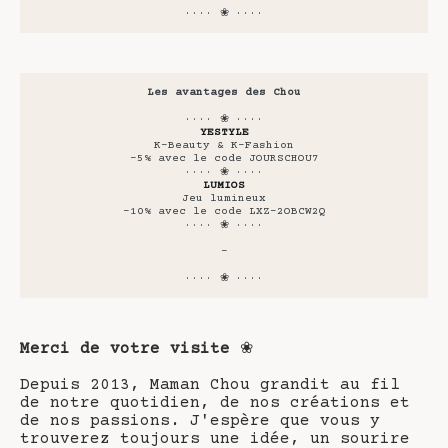
···· ❀ ····
Les avantages des Chou
···· ❀ ····
YESTYLE
K-Beauty & K-Fashion
-5% avec le code JOURSCHOU7
···· ❀ ····
LUMIOS
Jeu lumineux
-10% avec le code LXZ-2OBCW2Q
···· ❀ ····
-
···· ❀ ····
Merci de votre visite
❀
Depuis 2013, Maman Chou grandit au fil
de notre quotidien, de nos créations et
de nos passions. J'espère que vous y
trouverez toujours une idée, un sourire