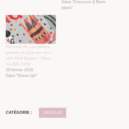
Dans "Concours & Bons
plans"
Kid Look #6: Les petites
gouttes de pluie sur son t-
shirt Petit Béguin – Dans
ma BAL #190
29 février 2016
Dans "Dress Up!"
CATÉGORIE :
DRESS UP!