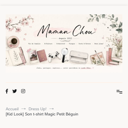
Aller
au
contenu
Maman Chou
Créer, partager, explorer.
Accueil
Dress Up!
[Kid Look] Son t-shirt Magic Petit Béguin