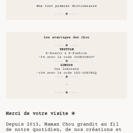
Mon tout premier dictionnaire
···· ❀ ····
Les avantages des Chou
···· ❀ ····
YESTYLE
K-Beauty & K-Fashion
-5% avec le code JOURSCHOU7
···· ❀ ····
LUMIOS
Jeu lumineux
-10% avec le code LXZ-2OBCW2Q
···· ❀ ····
-
···· ❀ ····
Merci de votre visite
❀
Depuis 2013, Maman Chou grandit au fil
de notre quotidien, de nos créations et