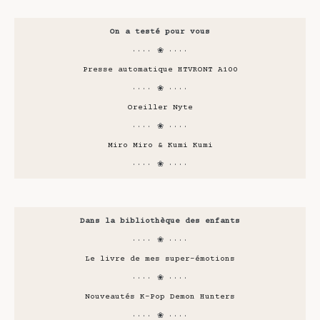
On a testé pour vous
···· ❀ ····
Presse automatique HTVRONT A100
···· ❀ ····
Oreiller Nyte
···· ❀ ····
Miro Miro & Kumi Kumi
···· ❀ ····
Dans la bibliothèque des enfants
···· ❀ ····
Le livre de mes super-émotions
···· ❀ ····
Nouveautés K-Pop Demon Hunters
···· ❀ ····