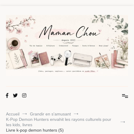
Aller
au
contenu
Maman Chou
Créer, partager, explorer.
Accueil
Grandir en s'amusant
K-Pop Demon Hunters envahit les rayons culturels pour
les kids, livres
Livre k-pop demon hunters (5)