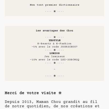
Mon tout premier dictionnaire
···· ❀ ····
Les avantages des Chou
···· ❀ ····
YESTYLE
K-Beauty & K-Fashion
-5% avec le code JOURSCHOU7
···· ❀ ····
LUMIOS
Jeu lumineux
-10% avec le code LXZ-2OBCW2Q
···· ❀ ····
-
···· ❀ ····
Merci de votre visite
❀
Depuis 2013, Maman Chou grandit au fil
de notre quotidien, de nos créations et