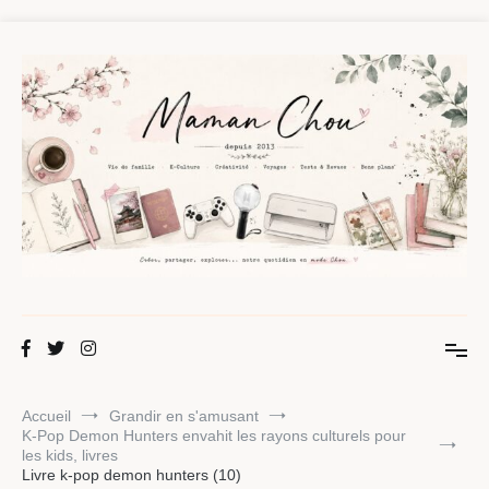
Aller
au
contenu
Maman Chou
Créer, partager, explorer.
Accueil
Grandir en s'amusant
K-Pop Demon Hunters envahit les rayons culturels pour
les kids, livres
Livre k-pop demon hunters (10)