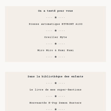
On a testé pour vous
···· ❀ ····
Presse automatique HTVRONT A100
···· ❀ ····
Oreiller Nyte
···· ❀ ····
Miro Miro & Kumi Kumi
···· ❀ ····
Dans la bibliothèque des enfants
···· ❀ ····
Le livre de mes super-émotions
···· ❀ ····
Nouveautés K-Pop Demon Hunters
···· ❀ ····