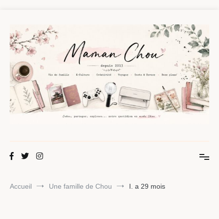
Aller
au
contenu
Maman Chou
Créer, partager, explorer.
Accueil
Une famille de Chou
I. a 29 mois