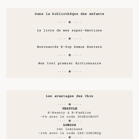
Dans la bibliothèque des enfants
···· ❀ ····
Le livre de mes super-émotions
···· ❀ ····
Nouveautés K-Pop Demon Hunters
···· ❀ ····
Mon tout premier dictionnaire
···· ❀ ····
Les avantages des Chou
···· ❀ ····
YESTYLE
K-Beauty & K-Fashion
-5% avec le code JOURSCHOU7
···· ❀ ····
LUMIOS
Jeu lumineux
-10% avec le code LXZ-2OBCW2Q
···· ❀ ····