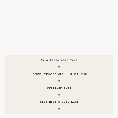
On a testé pour vous
···· ❀ ····
Presse automatique HTVRONT A100
···· ❀ ····
Oreiller Nyte
···· ❀ ····
Miro Miro & Kumi Kumi
···· ❀ ····