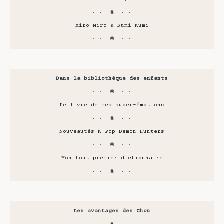
···· ❀ ····
Miro Miro & Kumi Kumi
···· ❀ ····
Dans la bibliothèque des enfants
···· ❀ ····
Le livre de mes super-émotions
···· ❀ ····
Nouveautés K-Pop Demon Hunters
···· ❀ ····
Mon tout premier dictionnaire
···· ❀ ····
Les avantages des Chou