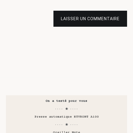
LAISSER UN COMMENTAIRE
On a testé pour vous
···· ❀ ····
Presse automatique HTVRONT A100
···· ❀ ····
Oreiller Nyte