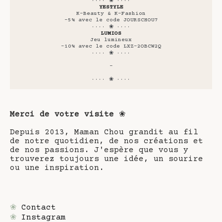
···· ❀ ····
YESTYLE
K-Beauty & K-Fashion
-5% avec le code JOURSCHOU7
···· ❀ ····
LUMIOS
Jeu lumineux
-10% avec le code LXZ-2OBCW2Q
···· ❀ ····
-
···· ❀ ····
Merci de votre visite
❀
Depuis 2013, Maman Chou grandit au fil
de notre quotidien, de nos créations et
de nos passions. J'espère que vous y
trouverez toujours une idée, un sourire
ou une inspiration.
❀
Contact
❀
Instagram