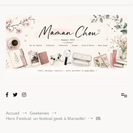
Aller
au
contenu
Maman Chou
Créer, partager, explorer.
Accueil
Geekeries
Hero Festival: un festival geek à Marseille!
05