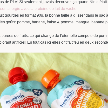
 pas de PLV! Si seulement j’avais découvert ça quand Ninie était 
n allergie avec la protéine de lait de vache
!
x gourdes en format 90g, la bonne taille à glisser dans le sac 
les goûts: pomme, banane, fraise & pomme, mangue, banane pour
urées de fruits, ce qui change de l’éternelle compote de pomm
orant artificiel! En tout cas ici elles ont fait feu en deux sec