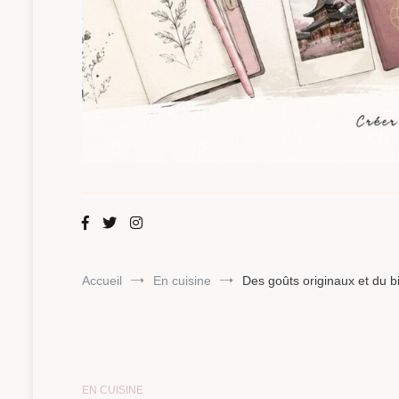
Maman Chou
Créer, partager, explorer.
Accueil
En cuisine
Des goûts originaux et du 
EN CUISINE