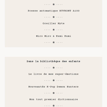
···· ❀ ····
Presse automatique HTVRONT A100
···· ❀ ····
Oreiller Nyte
···· ❀ ····
Miro Miro & Kumi Kumi
···· ❀ ····
Dans la bibliothèque des enfants
···· ❀ ····
Le livre de mes super-émotions
···· ❀ ····
Nouveautés K-Pop Demon Hunters
···· ❀ ····
Mon tout premier dictionnaire
···· ❀ ····