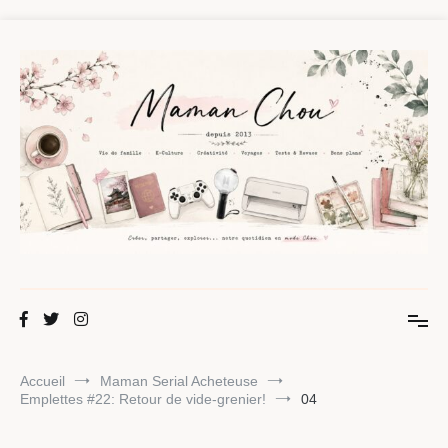
Aller
au
contenu
Maman Chou
Créer, partager, explorer.
Accueil
Maman Serial Acheteuse
Emplettes #22: Retour de vide-grenier!
04