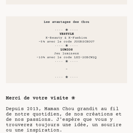
Les avantages des Chou
···· ❀ ····
YESTYLE
K-Beauty & K-Fashion
-5% avec le code JOURSCHOU7
···· ❀ ····
LUMIOS
Jeu lumineux
-10% avec le code LXZ-2OBCW2Q
···· ❀ ····
-
···· ❀ ····
Merci de votre visite
❀
Depuis 2013, Maman Chou grandit au fil
de notre quotidien, de nos créations et
de nos passions. J'espère que vous y
trouverez toujours une idée, un sourire
ou une inspiration.