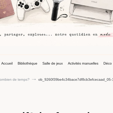
Accueil
Bibliothèque
Salle de jeux
Activités manuelles
Déco
combien de temps?
ob_9260f39be4c34bace7df8cb3efcecaad_05-