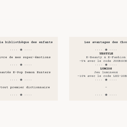
la bibliothèque des enfants
Les avantages des Cho
···· ❀ ····
···· ❀ ····
YESTYLE
ivre de mes super-émotions
K-Beauty & K-Fashion
-5% avec le code JOURSCH
···· ❀ ····
···· ❀ ····
LUMIOS
eautés K-Pop Demon Hunters
Jeu lumineux
-10% avec le code LXZ-2OB
···· ❀ ····
···· ❀ ····
 tout premier dictionnaire
-
···· ❀ ····
···· ❀ ····