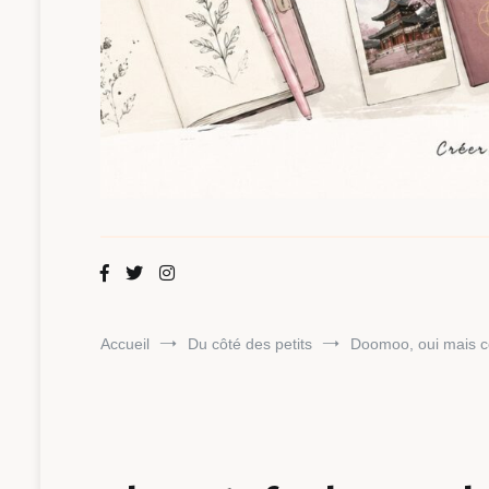
Maman Chou
Créer, partager, explorer.
Accueil
Du côté des petits
Doomoo, oui mais 