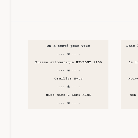
On a testé pour vous
Dans 
···· ❀ ····
Presse automatique HTVRONT A100
Le l
···· ❀ ····
Oreiller Nyte
Nouv
···· ❀ ····
Miro Miro & Kumi Kumi
Mon
···· ❀ ····