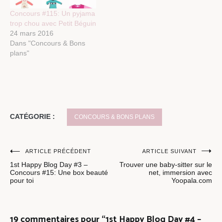
Concours #115: Un pyjama
trop chou avec Petit Béguin
24 mars 2016
Dans "Concours & Bons
plans"
CATÉGORIE :
CONCOURS & BONS PLANS
Navigation
ARTICLE PRÉCÉDENT
ARTICLE SUIVANT
1st Happy Blog Day #3 –
Trouver une baby-sitter sur le
de
Concours #15: Une box beauté
net, immersion avec
pour toi
Yoopala.com
l’article
19 commentaires pour “
1st Happy Blog Day #4 –