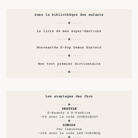
Dans la bibliothèque des enfants
···· ❀ ····
Le livre de mes super-émotions
···· ❀ ····
Nouveautés K-Pop Demon Hunters
···· ❀ ····
Mon tout premier dictionnaire
···· ❀ ····
Les avantages des Chou
···· ❀ ····
YESTYLE
K-Beauty & K-Fashion
-5% avec le code JOURSCHOU7
···· ❀ ····
LUMIOS
Jeu lumineux
-10% avec le code LXZ-2OBCW2Q
···· ❀ ····