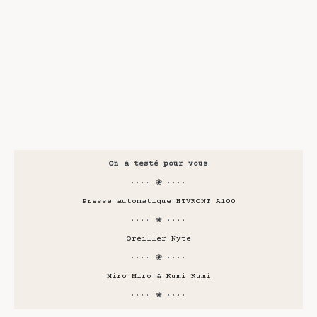
On a testé pour vous
···· ❀ ····
Presse automatique HTVRONT A100
···· ❀ ····
Oreiller Nyte
···· ❀ ····
Miro Miro & Kumi Kumi
···· ❀ ····