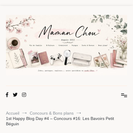
Aller
au
contenu
Maman Chou
Créer, partager, explorer.
Accueil
Concours & Bons plans
1st Happy Blog Day #4 – Concours #16: Les Bavoirs Petit
Béguin