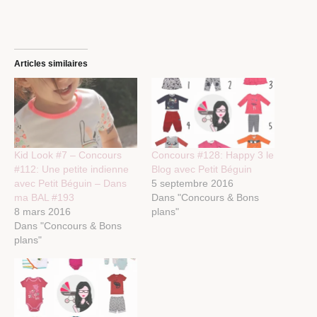
Articles similaires
Kid Look #7 – Concours
Concours #128: Happy 3 le
#112: Une petite indienne
Blog avec Petit Béguin
avec Petit Béguin – Dans
5 septembre 2016
ma BAL #193
Dans "Concours & Bons
8 mars 2016
plans"
Dans "Concours & Bons
plans"