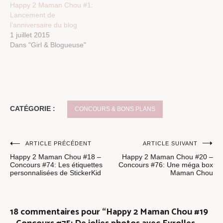
Happy 2 Maman Chou #1:
Lancement de
l’anniversaire du blog
1 juillet 2015
Dans "Girl & Blogueuse"
CATÉGORIE :
CONCOURS & BONS PLANS
Navigation
ARTICLE PRÉCÉDENT
ARTICLE SUIVANT
Happy 2 Maman Chou #18 –
Happy 2 Maman Chou #20 –
de
Concours #74: Les étiquettes
Concours #76: Une méga box
personnalisées de StickerKid
Maman Chou
l’article
18 commentaires pour “
Happy 2 Maman Chou #19