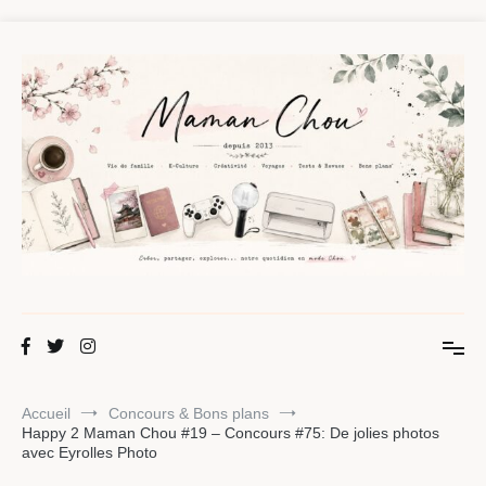
Aller
au
contenu
Maman Chou
Créer, partager, explorer.
Accueil
Concours & Bons plans
Happy 2 Maman Chou #19 – Concours #75: De jolies photos
avec Eyrolles Photo