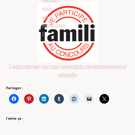
1 petit vote par jour pour avoir toute ma reconnaissance
éternelle
Partager :
J’aime ça :