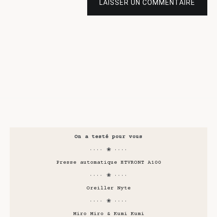
LAISSER UN COMMENTAIRE
On a testé pour vous
···· ❀ ····
Presse automatique HTVRONT A100
···· ❀ ····
Oreiller Nyte
···· ❀ ····
Miro Miro & Kumi Kumi