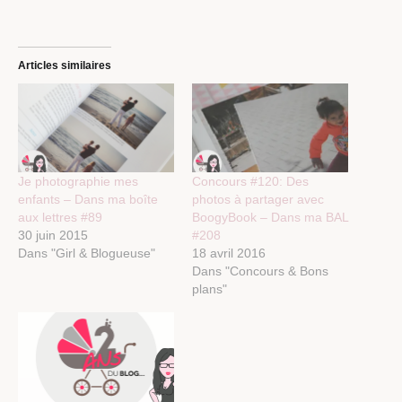
Articles similaires
Je photographie mes
Concours #120: Des
enfants – Dans ma boîte
photos à partager avec
aux lettres #89
BoogyBook – Dans ma BAL
30 juin 2015
#208
Dans "Girl & Blogueuse"
18 avril 2016
Dans "Concours & Bons
plans"