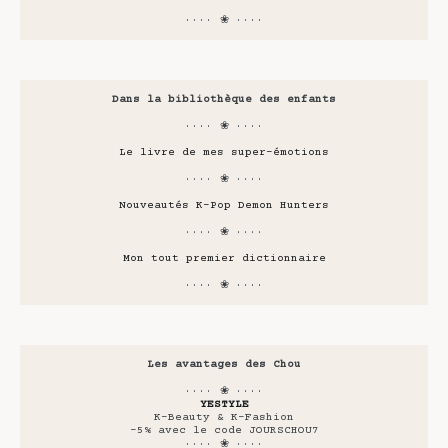
···· ❀ ····
Dans la bibliothèque des enfants
···· ❀ ····
Le livre de mes super-émotions
···· ❀ ····
Nouveautés K-Pop Demon Hunters
···· ❀ ····
Mon tout premier dictionnaire
···· ❀ ····
Les avantages des Chou
···· ❀ ····
YESTYLE
K-Beauty & K-Fashion
-5% avec le code JOURSCHOU7
···· ❀ ····