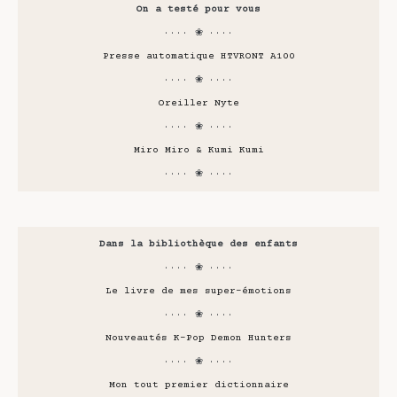
On a testé pour vous
···· ❀ ····
Presse automatique HTVRONT A100
···· ❀ ····
Oreiller Nyte
···· ❀ ····
Miro Miro & Kumi Kumi
···· ❀ ····
Dans la bibliothèque des enfants
···· ❀ ····
Le livre de mes super-émotions
···· ❀ ····
Nouveautés K-Pop Demon Hunters
···· ❀ ····
Mon tout premier dictionnaire