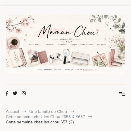
Aller
au
contenu
Maman Chou
Créer, partager, explorer.
Accueil
Une famille de Chou
Cette semaine chez les Chou #656 & #657
Cette semaine chez les chou 657 (2)