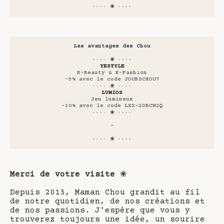
···· ❀ ····
Les avantages des Chou
···· ❀ ····
YESTYLE
K-Beauty & K-Fashion
-5% avec le code JOURSCHOU7
···· ❀ ····
LUMIOS
Jeu lumineux
-10% avec le code LXZ-2OBCW2Q
···· ❀ ····
-
···· ❀ ····
Merci de votre visite
❀
Depuis 2013, Maman Chou grandit au fil
de notre quotidien, de nos créations et
de nos passions. J'espère que vous y
trouverez toujours une idée, un sourire