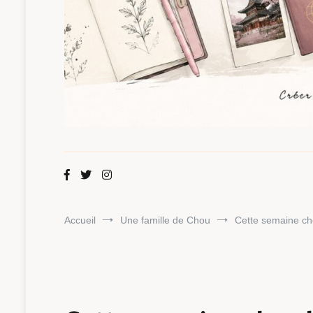
Maman Chou
Créer, partager, explorer.
Accueil
Une famille de Chou
Cette semaine ch