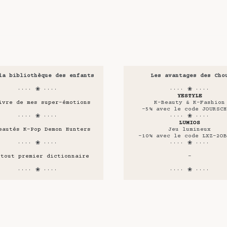
la bibliothèque des enfants
Les avantages des Cho
···· ❀ ····
···· ❀ ····
YESTYLE
ivre de mes super-émotions
K-Beauty & K-Fashion
-5% avec le code JOURSCH
···· ❀ ····
···· ❀ ····
LUMIOS
eautés K-Pop Demon Hunters
Jeu lumineux
-10% avec le code LXZ-2OB
···· ❀ ····
···· ❀ ····
 tout premier dictionnaire
-
···· ❀ ····
···· ❀ ····