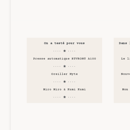
On a testé pour vous
Dans 
···· ❀ ····
Presse automatique HTVRONT A100
Le l
···· ❀ ····
Oreiller Nyte
Nouv
···· ❀ ····
Miro Miro & Kumi Kumi
Mon
···· ❀ ····