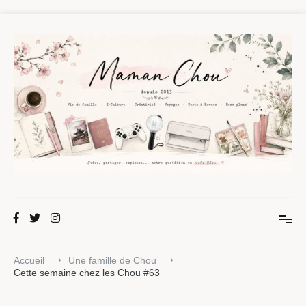
Aller
au
contenu
Maman Chou
Créer, partager, explorer.
Accueil
Une famille de Chou
Cette semaine chez les Chou #63