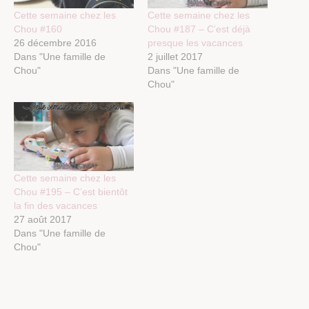
Cette semaine chez les
Cette semaine chez les
Chou #160
Chou #187 – C’est déjà
26 décembre 2016
presque les vacances
Dans "Une famille de
2 juillet 2017
Chou"
Dans "Une famille de
Chou"
Cette semaine chez les
Chou #195 – C’est bientôt
la fin des vacances
27 août 2017
Dans "Une famille de
Chou"