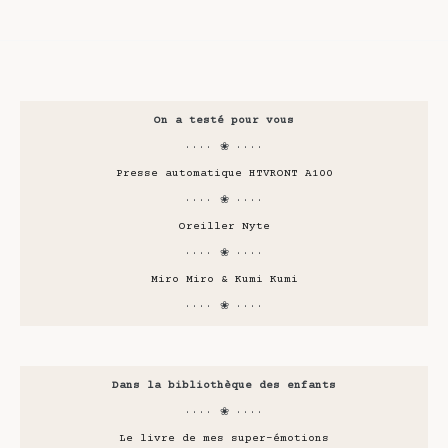
On a testé pour vous
···· ❀ ····
Presse automatique HTVRONT A100
···· ❀ ····
Oreiller Nyte
···· ❀ ····
Miro Miro & Kumi Kumi
···· ❀ ····
Dans la bibliothèque des enfants
···· ❀ ····
Le livre de mes super-émotions