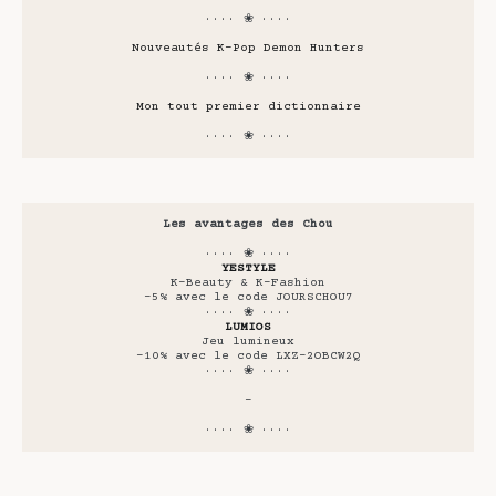
···· ❀ ····
Nouveautés K-Pop Demon Hunters
···· ❀ ····
Mon tout premier dictionnaire
···· ❀ ····
Les avantages des Chou
···· ❀ ····
YESTYLE
K-Beauty & K-Fashion
-5% avec le code JOURSCHOU7
···· ❀ ····
LUMIOS
Jeu lumineux
-10% avec le code LXZ-2OBCW2Q
···· ❀ ····
-
···· ❀ ····