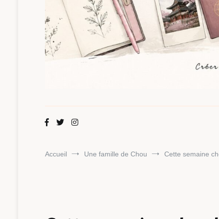
Maman Chou
Créer, partager, explorer.
Accueil
Une famille de Chou
Cette semaine ch