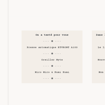
On a testé pour vous
Dans 
···· ❀ ····
Presse automatique HTVRONT A100
Le l
···· ❀ ····
Oreiller Nyte
Nouv
···· ❀ ····
Miro Miro & Kumi Kumi
Mon
···· ❀ ····