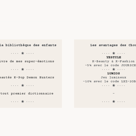
la bibliothèque des enfants
Les avantages des Cho
···· ❀ ····
···· ❀ ····
YESTYLE
ivre de mes super-émotions
K-Beauty & K-Fashion
-5% avec le code JOURSCH
···· ❀ ····
···· ❀ ····
LUMIOS
eautés K-Pop Demon Hunters
Jeu lumineux
-10% avec le code LXZ-2OB
···· ❀ ····
···· ❀ ····
 tout premier dictionnaire
-
···· ❀ ····
···· ❀ ····